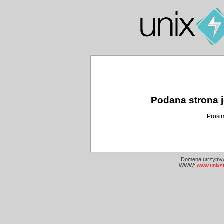
Podana strona j
Prosi
Domena utrzymyw
WWW:
www.unixs