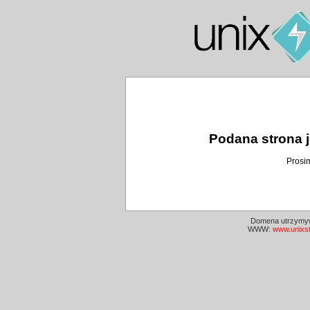
Podana strona j
Prosi
Domena utrzymyw
WWW:
www.unixs