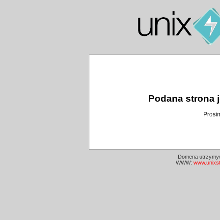
Podana strona j
Prosi
Domena utrzymyw
WWW:
www.unixs